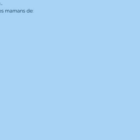
)…
es mamans de: