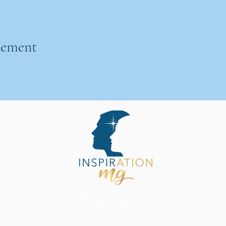
nement
mariegirard.img@gmail.com
07.56.99.33.83