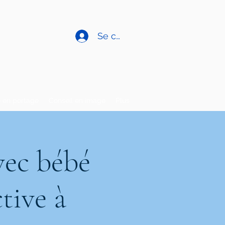
Se connecter
 en portage
Conseil en image
Plus
vec bébé
tive à