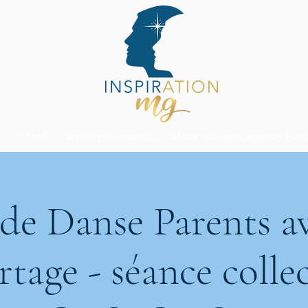
R.I.T.M.O.
Préparation Mentale
Atelier de danse Maman-bébé
 de Danse Parents a
rtage - séance collec