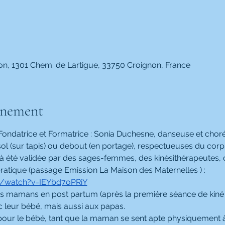
on, 1301 Chem. de Lartigue, 33750 Croignon, France
énement
(Fondatrice et Formatrice : Sonia Duchesne, danseuse et cho
 (sur tapis) ou debout (en portage), respectueuses du corp
 été validée par des sages-femmes, des kinésithérapeutes,
 pratique (passage Emission La Maison des Maternelles ) :
m/watch?v=IEYbd7oPRiY
es mamans en post partum (après la première séance de kiné 
leur bébé, mais aussi aux papas.
our le bébé, tant que la maman se sent apte physiquement à