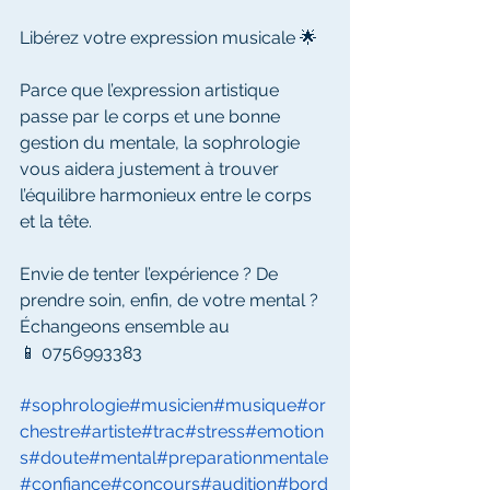
Libérez votre expression musicale 🌟
Parce que l’expression artistique 
passe par le corps et une bonne 
gestion du mentale, la sophrologie 
vous aidera justement à trouver 
l’équilibre harmonieux entre le corps 
et la tête. 
Envie de tenter l’expérience ? De 
prendre soin, enfin, de votre mental ? 
Échangeons ensemble au 
📱 0756993383 
#sophrologie
#musicien
#musique
#or
chestre
#artiste
#trac
#stress
#emotion
s
#doute
#mental
#preparationmentale
#confiance
#concours
#audition
#bord