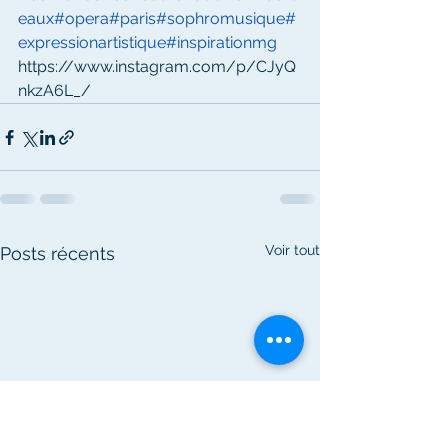
eaux
#opera
#paris
#sophromusique
#
expressionartistique
#inspirationmg
https://www.instagram.com/p/CJyQ
nkzA6L_/
Voir tout
Posts récents